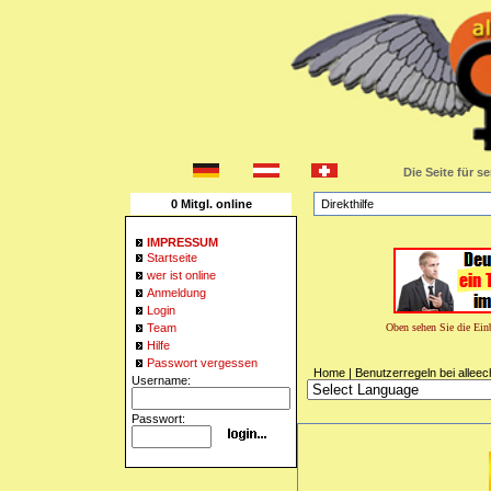
Die Seite für s
0 Mitgl. online
Direkthilfe
IMPRESSUM
Startseite
wer ist online
Anmeldung
Login
Team
Hilfe
Passwort vergessen
Home
| Benutzerregeln bei alleec
Username:
Passwort: