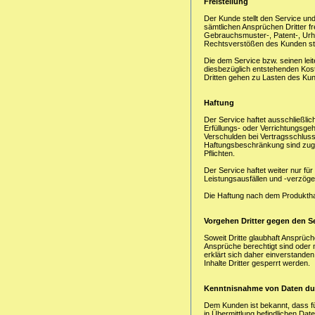
Freistellung
Der Kunde stellt den Service und 
sämtlichen Ansprüchen Dritter 
Gebrauchsmuster-, Patent-, Urh
Rechtsverstößen des Kunden ste
Die dem Service bzw. seinen leite
diesbezüglich entstehenden Kos
Dritten gehen zu Lasten des Ku
Haftung
Der Service haftet ausschließlic
Erfüllungs- oder Verrichtungsgehi
Verschulden bei Vertragsschlus
Haftungsbeschränkung sind zuges
Pflichten.
Der Service haftet weiter nur fü
Leistungsausfällen und -verzöge
Die Haftung nach dem Produkthaf
Vorgehen Dritter gegen den S
Soweit Dritte glaubhaft Ansprüc
Ansprüche berechtigt sind oder 
erklärt sich daher einverstande
Inhalte Dritter gesperrt werden.
Kenntnisnahme von Daten dur
Dem Kunden ist bekannt, dass fü
in Übermittlung befindlichen Da