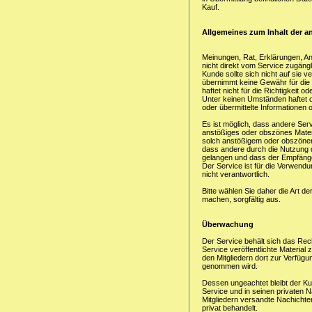
Kauf.
Allgemeines zum Inhalt der 
Meinungen, Rat, Erklärungen, An
nicht direkt vom Service zugängl
Kunde sollte sich nicht auf sie ve
übernimmt keine Gewähr für die R
haftet nicht für die Richtigkeit
Unter keinen Umständen haftet de
oder übermittelte Informatione
Es ist möglich, dass andere Serv
anstößiges oder obszönes Materi
solch anstößigem oder obszönem 
dass andere durch die Nutzung 
gelangen und dass der Empfänge
Der Service ist für die Verwend
nicht verantwortlich.
Bitte wählen Sie daher die Art de
machen, sorgfältig aus.
Überwachung
Der Service behält sich das Recht
Service veröffentlichte Materia
den Mitgliedern dort zur Verfügu
genommen wird.
Dessen ungeachtet bleibt der Kund
Service und in seinen privaten
Mitgliedern versandte Nachichten
privat behandelt.