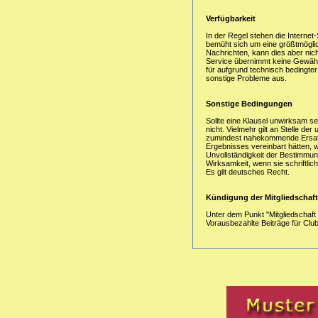
Verfügbarkeit
In der Regel stehen die Interne
bemüht sich um eine größtmöglic
Nachrichten, kann dies aber nich
Service übernimmt keine Gewähr 
für aufgrund technisch bedingte
sonstige Probleme aus.
Sonstige Bedingungen
Sollte eine Klausel unwirksam s
nicht. Vielmehr gilt an Stelle 
zumindest nahekommende Ersatzb
Ergebnisses vereinbart hätten, w
Unvollständigkeit der Bestimmun
Wirksamkeit, wenn sie schriftlich
Es gilt deutsches Recht.
Kündigung der Mitgliedschaft
Unter dem Punkt "Mitgliedschaft
Vorausbezahlte Beiträge für Club