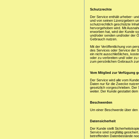
Schutzrechte
Der Service enthält urheber- un
und von seinen Lizenzgebern un
schutzrechtlich geschützte Inhal
hervorgehoben wird. Mit Ausnah
erworben hat, wird der Kunde so
und/oder senden und/oder der Öf
Gebrauch nutzen.
Mit der Veröffentlichung von per
des Services oder Service der S
ein nicht ausschließliches, kost
oder zu verbreiten und/ oder zu 
zum persönlichen Gebrauch zunu
Vom Mitglied zur Verfügung ge
Der Service wird alle vom Kunde
Daten nur für die Zwecke nutzen
gesetzlich vorgeschrieben. Der 
weiter. Der Kunde gestattet de
Beschwerden
Um einer Beschwerde über den Se
Datensicherheit
Der Kunde stellt Sicherheitskopi
Service sind sorgfältig gesichert
betreffenden Datenbestände noch