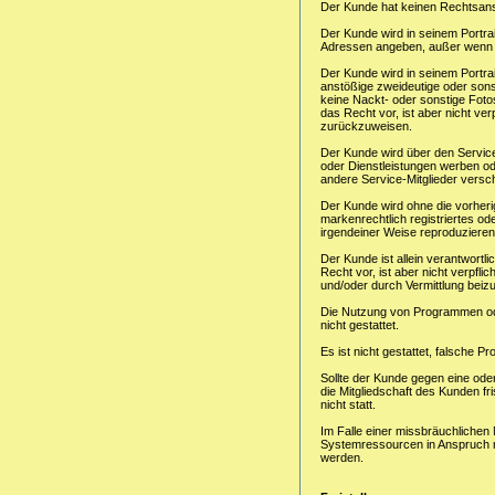
Der Kunde hat keinen Rechtsansp
Der Kunde wird in seinem Portr
Adressen angeben, außer wenn im
Der Kunde wird in seinem Portr
anstößige zweideutige oder son
keine Nackt- oder sonstige Fotos
das Recht vor, ist aber nicht verp
zurückzuweisen.
Der Kunde wird über den Service
oder Dienstleistungen werben od
andere Service-Mitglieder versc
Der Kunde wird ohne die vorheri
markenrechtlich registriertes ode
irgendeiner Weise reproduzieren
Der Kunde ist allein verantwortl
Recht vor, ist aber nicht verpfl
und/oder durch Vermittlung beizu
Die Nutzung von Programmen ode
nicht gestattet.
Es ist nicht gestattet, falsche P
Sollte der Kunde gegen eine ode
die Mitgliedschaft des Kunden fr
nicht statt.
Im Falle einer missbräuchliche
Systemressourcen in Anspruch 
werden.