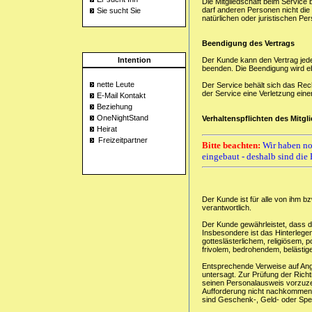
Die Mitgliedschaft beim Service
darf anderen Personen nicht die 
Sie sucht Sie
natürlichen oder juristischen Pe
Beendigung des Vertrags
Intention
Der Kunde kann den Vertrag jede
beenden. Die Beendigung wird ebe
nette Leute
Der Service behält sich das R
der Service eine Verletzung ein
E-Mail Kontakt
Beziehung
OneNightStand
Verhaltenspflichten des Mitgl
Heirat
Freizeitpartner
Bitte beachten:
Wir haben no
eingebaut - deshalb sind die 
%
Der Kunde ist für alle von ihm b
verantwortlich.
Der Kunde gewährleistet, dass di
Insbesondere ist das Hinterlege
gotteslästerlichem, religiösem, 
frivolem, bedrohendem, belästige
Entsprechende Verweise auf Ange
untersagt. Zur Prüfung der Richti
seinen Personalausweis vorzuze
Aufforderung nicht nachkommen, 
sind Geschenk-, Geld- oder Spe