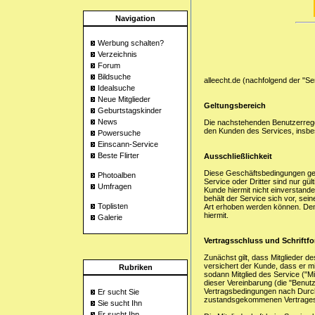
Navigation
Werbung schalten?
Verzeichnis
Forum
Bildsuche
alleecht.de (nachfolgend der "Se
Idealsuche
Neue Mitglieder
Geltungsbereich
Geburtstagskinder
News
Die nachstehenden Benutzerregel
den Kunden des Services, insbe
Powersuche
Einscann-Service
Beste Flirter
Ausschließlichkeit
Diese Geschäftsbedingungen ge
Photoalben
Service oder Dritter sind nur gü
Umfragen
Kunde hiermit nicht einverstanden 
behält der Service sich vor, s
Toplisten
Art erhoben werden können. De
hiermit.
Galerie
Vertragsschluss und Schriftf
Zunächst gilt, dass Mitglieder d
versichert der Kunde, dass er mi
Rubriken
sodann Mitglied des Service ("Mi
dieser Vereinbarung (die "Benut
Vertragsbedingungen nach Durch
Er sucht Sie
zustandsgekommenen Vertrages w
Sie sucht Ihn
Er sucht Ihn